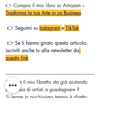
👉 Compra il mio libro su Amaz
on – 
Trasforma la tua Arte in un Business
 👉 Seguimi su 
Instagram
e
TikTok
 👉 Se ti hanno girato questo articolo, 
iscriviti anche tu alla newsletter da
questo link
Sai che il mio libretto sta già aiutando 
centinaia di artisti a guadagnare ? 
Si legge in pochissimo tempo è diretto, 
semplice e pragmatico e si basa sulla 
mia esperienza reale ! Come dico 
sempre: "Il miglior investimento su noi 
stessi è la formazione! " Lo trovi solo su 
Amazon e contiene consigli e strategie 