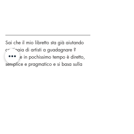
Sai che il mio libretto sta già aiutando 
centinaia di artisti a guadagnare ? 
Si legge in pochissimo tempo è diretto, 
semplice e pragmatico e si basa sulla 
mia esperienza reale ! Come dico 
sempre: "Il miglior investimento su noi 
stessi è la formazione! " Lo trovi solo su 
Amazon e contiene consigli e strategie 
utili per iniziare a fare della tua arte un 
lavoro a tempo pieno!