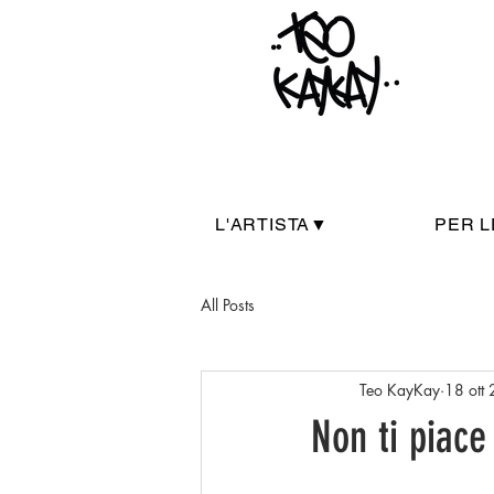
L'ARTISTA▼
PER L
All Posts
Teo KayKay
18 ott
Non ti piace