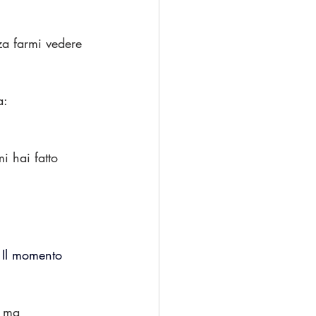
za farmi vedere 
a:
i hai fatto 
 
Il
 momento 
, ma 