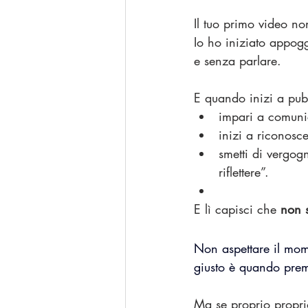
Il tuo primo video no
Io ho iniziato appog
e senza parlare. 
E quando inizi a pubb
impari a comuni
inizi a riconosc
smetti di vergogn
riflettere”.
E lì capisci che 
non s
Non aspettare il mome
giusto è quando premi
Ma se proprio proprio