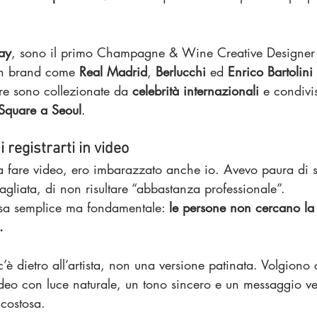
ay
, sono il primo Champagne & Wine Creative Designer 
n brand come 
Real Madrid
, 
Berlucchi
 ed 
Enrico Bartolini
re sono collezionate da 
celebrità internazionali
 e condivi
Square a Seoul
.
 registrarti in video
 fare video, ero imbarazzato anche io. Avevo paura di s
agliata, di non risultare “abbastanza professionale”.
sa semplice ma fondamentale: 
le persone non cercano la 
.
’è dietro all’artista, non una versione patinata. Volgiono 
deo con luce naturale, un tono sincero e un messaggio ve
 costosa.