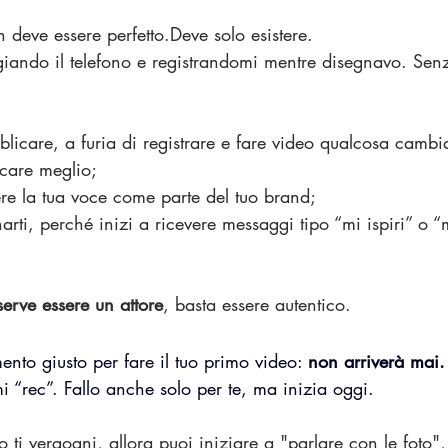
n deve essere perfetto.Deve solo esistere.
giando il telefono e registrandomi mentre disegnavo. Sen
licare, a furia di registrare e fare video qualcosa cambi
care meglio;
ere la tua voce come parte del tuo brand;
arti, perché inizi a ricevere messaggi tipo “mi ispiri” o “m
erve essere un attore
, basta essere autentico.
nto giusto per fare il tuo primo video: 
non arriverà mai.
 “rec”. Fallo anche solo per te, ma inizia oggi.
 ti vergogni, allora puoi iniziare a "parlare con le foto"