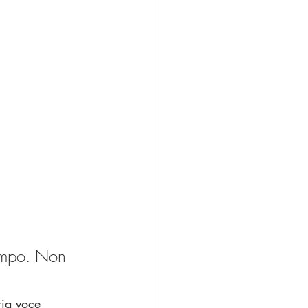
empo. Non 
ria voce 