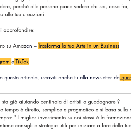
vedere, perchè alle persone piace vedere chi sei, cosa fai,
o alle tue creazioni!
oi approfondire:
bro su Amaz
on – 
Trasforma la tua Arte in un Business
gram
e
TikTok
o questo articolo, iscriviti anche tu alla newsletter da
 ques
to sta già aiutando centinaia di artisti a guadagnare ? 
o tempo è diretto, semplice e pragmatico e si basa sulla
pre: "Il miglior investimento su noi stessi è la formazione
ene consigli e strategie utili per iniziare a fare della tu