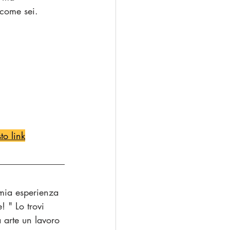
 come sei. 
to link
 mia esperienza 
! " Lo trovi 
a arte un lavoro 