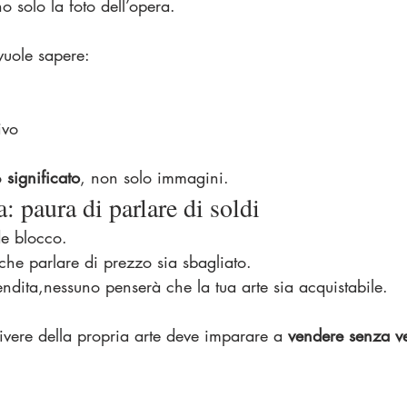
no solo la foto dell’opera.
uole sapere:
ivo
 
significato
, non solo immagini.
 paura di parlare di soldi
de blocco.
 che parlare di prezzo sia sbagliato.
ndita,nessuno penserà che la tua arte sia acquistabile.
vivere della propria arte deve imparare a 
vendere senza v