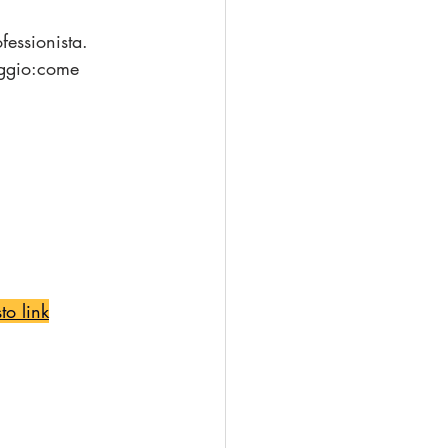
fessionista.
aggio:come 
to link