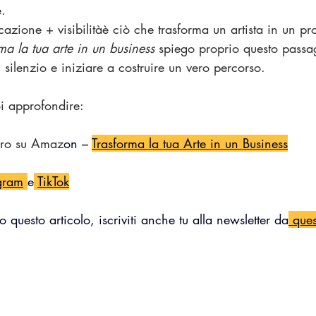
e.
zione + visibilitàè ciò che trasforma un artista in un pro
ma la tua arte in un business
 spiego proprio questo pass
 silenzio e iniziare a costruire un vero percorso.
oi approfondire:
bro su Amaz
on – 
Trasforma la tua Arte in un Business
gram
e
TikTok
o questo articolo, iscriviti anche tu alla newsletter da
 ques