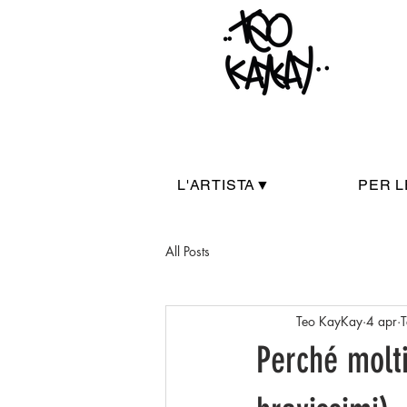
L'ARTISTA▼
PER L
All Posts
Teo KayKay
4 apr
T
Perché molti