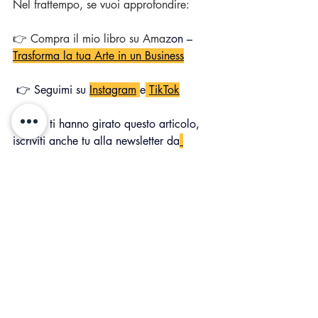
Nel frattempo, se vuoi approfondire:
👉 Compra il mio libro su Amaz
on – 
Trasforma la tua Arte in un Business
 👉 Seguimi su 
Instagram
e
TikTok
 👉 Se ti hanno girato questo articolo, 
iscriviti anche tu alla newsletter da
questo link
Sai che il mio libretto sta già aiutando 
centinaia di artisti a guadagnare ? 
Si legge in pochissimo tempo è diretto, 
semplice e pragmatico e si basa sulla 
mia esperienza reale ! Come dico 
sempre: "Il miglior investimento su noi 
stessi è la formazione! " Lo trovi solo su 